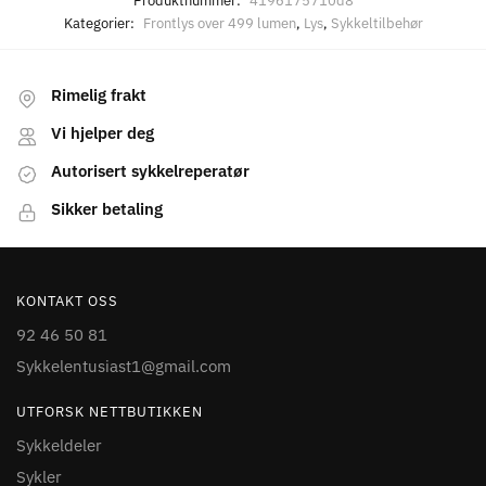
Produktnummer:
4196175710d8
Kategorier:
Frontlys over 499 lumen
,
Lys
,
Sykkeltilbehør
Rimelig frakt
Vi hjelper deg
Autorisert sykkelreperatør
Sikker betaling
KONTAKT OSS
92 46 50 81
Sykkelentusiast1@gmail.com
UTFORSK NETTBUTIKKEN
Sykkeldeler
Sykler