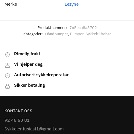
Merke
Lezyne
Produktnummer:
765eca8a3702
Kategorier:
Håndpumper
,
Pumper
,
Sykkeltilbehør
Rimelig frakt
Vi hjelper deg
Autorisert sykkelreperatør
Sikker betaling
KONTAKT OSS
92 46 50 81
Sykkelentusiast1@gmail.com