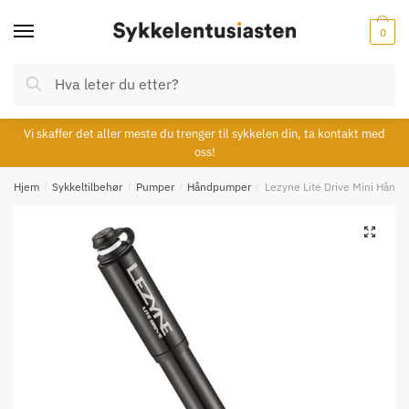
Skip
Skip
to
to
0
navigation
content
Søk
Søk
etter:
Vi skaffer det aller meste du trenger til sykkelen din, ta kontakt med
oss!
Hjem
/
Sykkeltilbehør
/
Pumper
/
Håndpumper
/
Lezyne Lite Drive Mini Hån
🔍