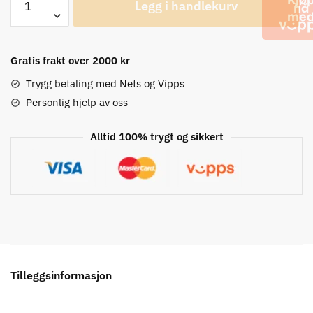
Legg i handlekurv
Lite
Drive
Mini
Håndpumpe
Gratis frakt over 2000 kr
antall
Trygg betaling med Nets og Vipps
Personlig hjelp av oss
Alltid 100% trygt og sikkert
Tilleggsinformasjon