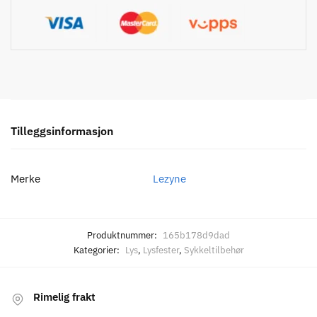
Tilleggsinformasjon
Merke
Lezyne
Produktnummer:
165b178d9dad
Kategorier:
Lys
,
Lysfester
,
Sykkeltilbehør
Rimelig frakt