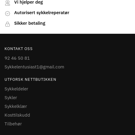
Vi hjelper deg
Autorisert sykkelreperatør
Sikker betaling
KONTAKT OSS
92 46 50 81
Sykkelentusiast1@gmail.com
UTFORSK NETTBUTIKKEN
Sykkeldeler
Sykler
Sykkelklær
Kosttilskudd
Tilbehør