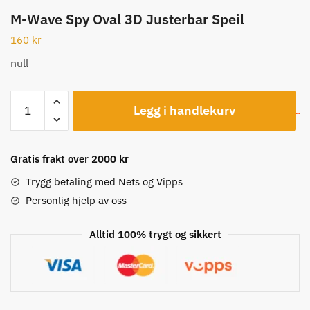
M-Wave Spy Oval 3D Justerbar Speil
160
kr
null
M-
Legg i handlekurv
Wave
Spy
Oval
Gratis frakt over 2000 kr
3D
Justerbar
Trygg betaling med Nets og Vipps
Speil
Personlig hjelp av oss
antall
Alltid 100% trygt og sikkert