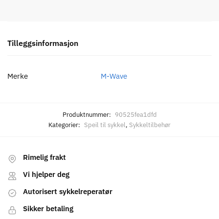
Tilleggsinformasjon
Merke
M-Wave
Produktnummer:
90525fea1dfd
Kategorier:
Speil til sykkel
,
Sykkeltilbehør
Rimelig frakt
Vi hjelper deg
Autorisert sykkelreperatør
Sikker betaling