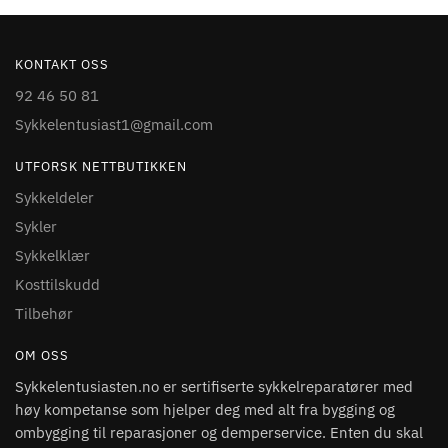
KONTAKT OSS
92 46 50 81
Sykkelentusiast1@gmail.com
UTFORSK NETTBUTIKKEN
Sykkeldeler
Sykler
Sykkelklær
Kosttilskudd
Tilbehør
OM OSS
Sykkelentusiasten.no er sertifiserte sykkelreparatører med
høy kompetanse som hjelper deg med alt fra bygging og
ombygging til reparasjoner og demperservice. Enten du skal