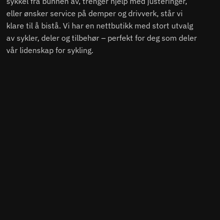
sykkel fra bunnen av, trenger hjelp med justeringer,
eller ønsker service på demper og drivverk, står vi
klare til å bistå. Vi har en nettbutikk med stort utvalg
av sykler, deler og tilbehør – perfekt for deg som deler
vår lidenskap for sykling.