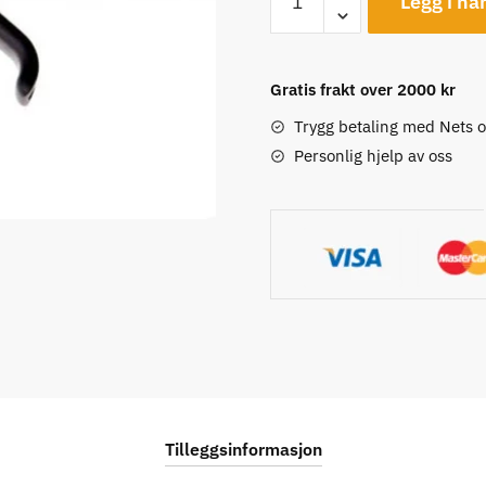
Legg i ha
HC
MT6/7/8/Trail
Carbon,
Gratis frakt over 2000 kr
1-
Finger
Trygg betaling med Nets 
Bremsehendel
Personlig hjelp av oss
antall
Tilleggsinformasjon