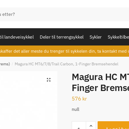
til landeveisykkel
Deler til terrengsykkel
Sykler
Sykkeltilb
skaffer det aller meste du trenger til sykkelen din, ta kontakt med 
brems)
Magura HC MT6/7/8/Trail Carbon, 1-Finger Bremsehendel
/
Magura HC MT
🔍
Finger Brems
576
kr
null
Magura