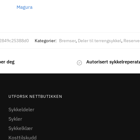
Magura
2849c25388d0
Kategorier:
Bremser
,
Deler til terrengsykkel
,
Reserve
per deg
Autorisert sykkelreperat
UTFORSK NETTBUTIKKEN
Sykkeldeler
Sykler
Sykkelklær
Kosttilskudd