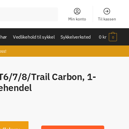
Min konto
Til kassen
ehør
Vedlikehold til sykkel
Sykkelverksted
0
kr
0
oss!
6/7/8/Trail Carbon, 1-
ehendel