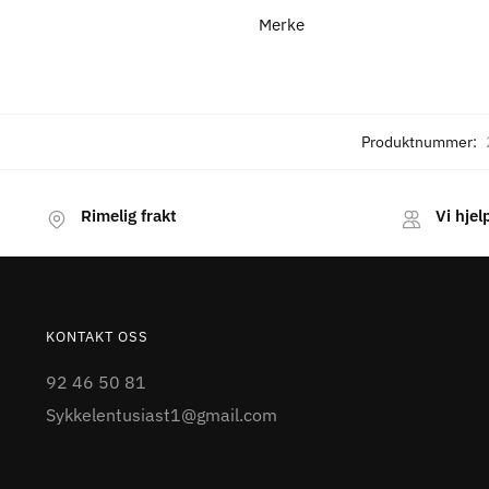
Merke
Produktnummer:
Rimelig frakt
Vi hjel
KONTAKT OSS
92 46 50 81
Sykkelentusiast1@gmail.com