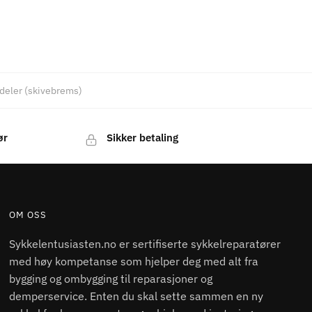
deler (skivebrems)
ør
Sikker betaling
OM OSS
Sykkelentusiasten.no er sertifiserte sykkelreparatører
med høy kompetanse som hjelper deg med alt fra
bygging og ombygging til reparasjoner og
demperservice. Enten du skal sette sammen en ny