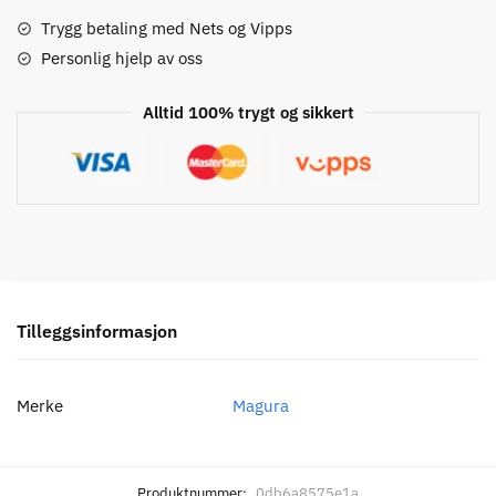
Finger
Ball-
Trygg betaling med Nets og Vipps
Ende
Personlig hjelp av oss
Hendel
antall
Alltid 100% trygt og sikkert
Tilleggsinformasjon
Merke
Magura
Produktnummer:
0db6a8575e1a