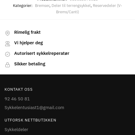
Kategorier:
Bremser
,
Deler til terrengsykkel
,
Reservedeler (V-
Brems/Canti)
Rimelig frakt
Vi hjelper deg
Autorisert sykkelreperatør
Sikker betaling
KONTAKT OSS
92 46 50 81
Sykkelentusiast1@gmail.com
UTFORSK NETTBUTIKKEN
Sykkeldeler