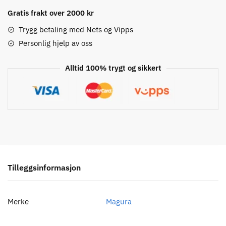
Rohloff
Speedhub
Gratis frakt over 2000 kr
Bremseskiver
Trygg betaling med Nets og Vipps
antall
Personlig hjelp av oss
Alltid 100% trygt og sikkert
Tilleggsinformasjon
Merke
Magura