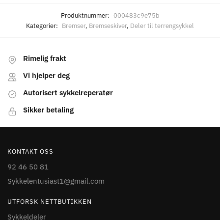
Produktnummer:
000483c9e75b
Kategorier:
Bremser
,
Bremseskiver
,
Deler til terrengsykkel
Rimelig frakt
Vi hjelper deg
Autorisert sykkelreperatør
Sikker betaling
KONTAKT OSS
92 46 50 81
Sykkelentusiast1@gmail.com
UTFORSK NETTBUTIKKEN
Sykkeldeler