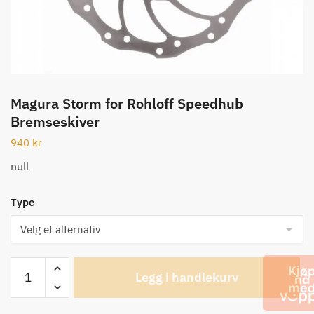
Magura Storm for Rohloff Speedhub
Bremseskiver
940
kr
null
Type
Magura
Legg i handlekurv
Storm
for