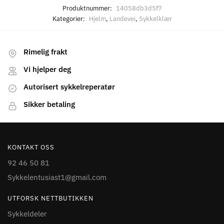
Produktnummer:
14058db3d5f7
Kategorier:
Hjelm
,
Landevei
,
Sykkelklær
Rimelig frakt
Vi hjelper deg
Autorisert sykkelreperatør
Sikker betaling
KONTAKT OSS
92 46 50 81
Sykkelentusiast1@gmail.com
UTFORSK NETTBUTIKKEN
Sykkeldeler