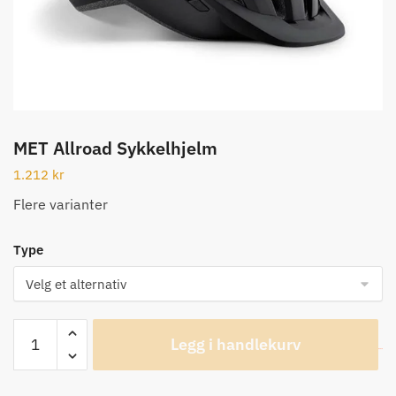
MET Allroad Sykkelhjelm
1.212
kr
Flere varianter
Type
MET
Legg i handlekurv
Allroad
Sykkelhjelm
antall