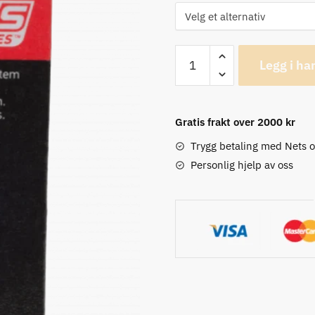
NoTubes
Legg i ha
Race
Tubeless
44mm
Gratis frakt over 2000 kr
Ventiler,
2pk
Trygg betaling med Nets 
antall
Personlig hjelp av oss