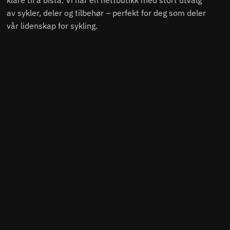
klare til å bistå. Vi har en nettbutikk med stort utvalg
av sykler, deler og tilbehør – perfekt for deg som deler
vår lidenskap for sykling.