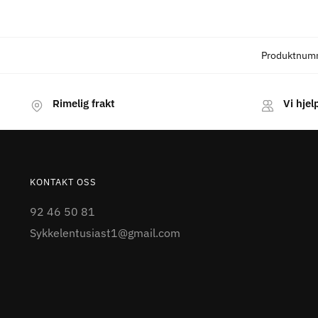
Produktnum
Rimelig frakt
Vi hjel
KONTAKT OSS
92 46 50 81
Sykkelentusiast1@gmail.com