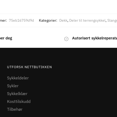
mer:
75eb16759d9d
Kategorier:
Dekk
,
Deler til terrengsykkel
,
Slang
per deg
Autorisert sykkelreperat
UTFORSK NETTBUTIKKEN
Sykkeldeler
Sykler
Sykkelklær
Kosttilskudd
Tilbehør