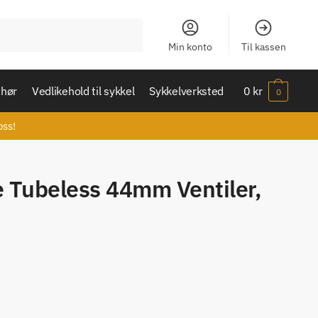
Min konto
Til kassen
ehør
Vedlikehold til sykkel
Sykkelverksted
0
kr
0
oss!
 Tubeless 44mm Ventiler,