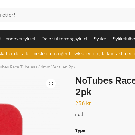
til landeveisykkel
Deler til terrengsykkel
Sykler
Sykkeltilb
skaffer det aller meste du trenger til sykkelen din, ta kontakt med 
ubes Race Tubeless 44mm Ventiler, 2pk
NoTubes Race
🔍
2pk
256
kr
null
Type