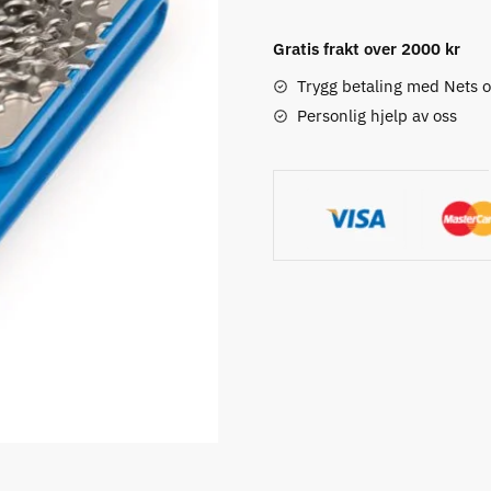
2
Gratis frakt over 2000 kr
Digital
Vekt
Trygg betaling med Nets 
antall
Personlig hjelp av oss