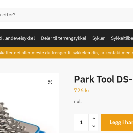
til landeveisykkel
Deler til terrengsykkel
Sykler
Sykkeltilb
skaffer det aller meste du trenger til sykkelen din, ta kontakt med 
Park Tool DS-
🔍
726
kr
null
Park
Legg i ha
Tool
DS-