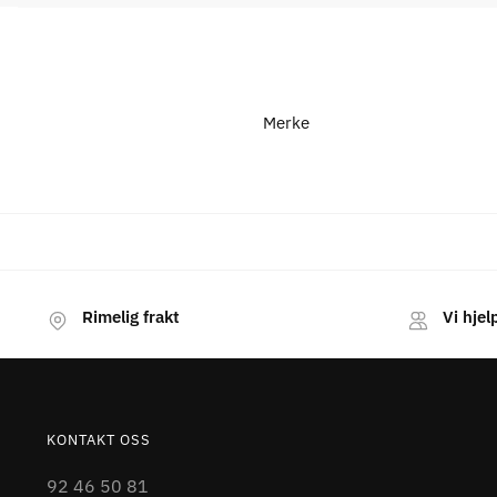
Merke
Rimelig frakt
Vi hjel
KONTAKT OSS
92 46 50 81