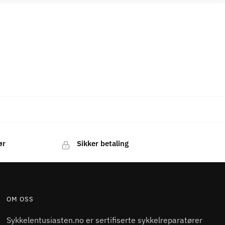
ør
Sikker betaling
OM OSS
Sykkelentusiasten.no er sertifiserte sykkelreparatører