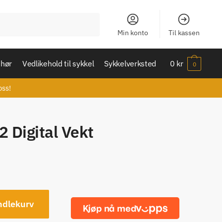
Min konto
Til kassen
ehør
Vedlikehold til sykkel
Sykkelverksted
0
kr
0
oss!
2 Digital Vekt
ndlekurv