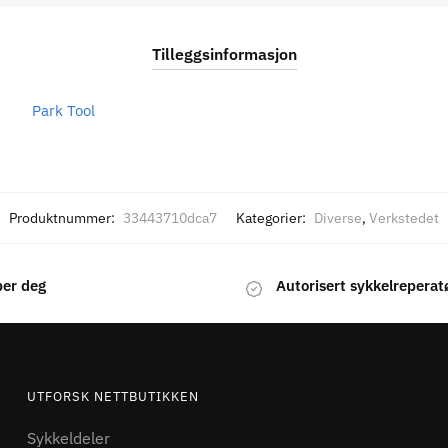
Tilleggsinformasjon
Park Tool
Produktnummer:
33443710dca7
Kategorier:
Diverse
,
Verkstedet
per deg
Autorisert sykkelreperat
UTFORSK NETTBUTIKKEN
Sykkeldeler