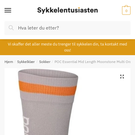
Skip
Skip
to
to
0
navigation
content
Søk
Søk
etter:
Vi skaffer det aller meste du trenger til sykkelen din, ta kontakt med
oss!
Hjem
/
Sykkelklær
/
Sokker
/
POC Essential Mid Length Moonstone Multi Oran
🔍