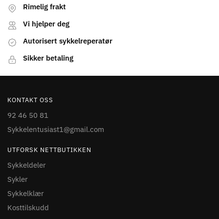
Rimelig frakt
Vi hjelper deg
Autorisert sykkelreperatør
Sikker betaling
KONTAKT OSS
92 46 50 81
Sykkelentusiast1@gmail.com
UTFORSK NETTBUTIKKEN
Sykkeldeler
Sykler
Sykkelklær
Kosttilskudd