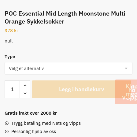
POC Essential Mid Length Moonstone Multi
Orange Sykkelsokker
378
kr
null
Type
POC
Legg i handlekurv
Essential
Mid
Length
Moonstone
Gratis frakt over 2000 kr
Multi
Trygg betaling med Nets og Vipps
Orange
Personlig hjelp av oss
Sykkelsokker