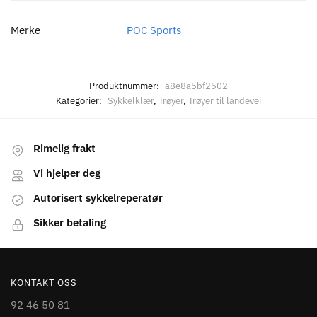
Merke
POC Sports
Produktnummer:
a8e8a5bf2502
Kategorier:
Sykkelklær
,
Trøyer
,
Trøyer til landevei
Rimelig frakt
Vi hjelper deg
Autorisert sykkelreperatør
Sikker betaling
KONTAKT OSS
92 46 50 81