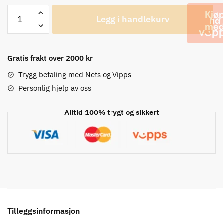
POC
Legg i handlekurv
Essential
Road
W's
Propylene
Gratis frakt over 2000 kr
Red
Trygg betaling med Nets og Vipps
LS
Personlig hjelp av oss
Trøye
antall
Alltid 100% trygt og sikkert
Tilleggsinformasjon