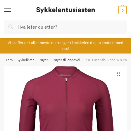
Skip
Skip
to
to
0
navigation
content
Søk
Søk
etter:
Vi skaffer det aller meste du trenger til sykkelen din, ta kontakt med
oss!
Hjem
/
Sykkelklær
/
Trøyer
/
Trøyer til landevei
/
POC Essential Road W’s Prop
🔍