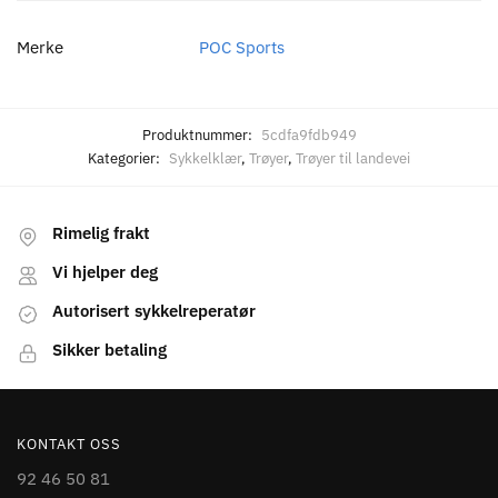
Merke
POC Sports
Produktnummer:
5cdfa9fdb949
Kategorier:
Sykkelklær
,
Trøyer
,
Trøyer til landevei
Rimelig frakt
Vi hjelper deg
Autorisert sykkelreperatør
Sikker betaling
KONTAKT OSS
92 46 50 81