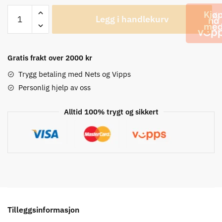
POC
Legg i handlekurv
M'S
Essential
Road
Mid
Gratis frakt over 2000 kr
Turmaline
Trygg betaling med Nets og Vipps
Navy/Lead
Personlig hjelp av oss
Blue
Trøye
Alltid 100% trygt og sikkert
antall
Tilleggsinformasjon