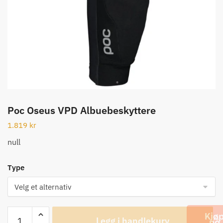
Poc Oseus VPD Albuebeskyttere
1.819
kr
null
Type
Poc
Legg i handlekurv