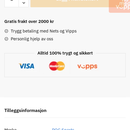
Oseus
VPD
Albuebeskyttere
antall
Gratis frakt over 2000 kr
Trygg betaling med Nets og Vipps
Personlig hjelp av oss
Alltid 100% trygt og sikkert
Tilleggsinformasjon
Merke
POC Sports