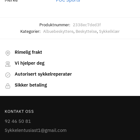
Produktnummer:
2338ec7ded3f
Kategorier:
Albuebeskyttere
,
Beskyttelse
,
Sykkelklær
Rimelig frakt
Vi hjelper deg
Autorisert sykkelreperatør
Sikker betaling
KONTAKT OSS
92 46 50 81
Sykkelentusiast1@gmail.com