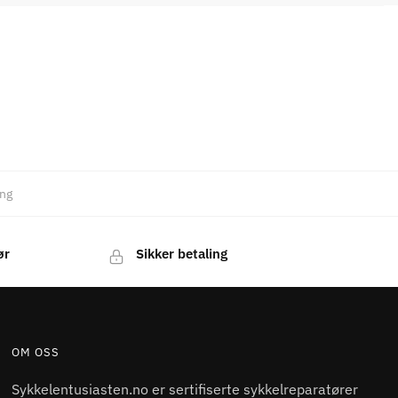
ng
ør
Sikker betaling
OM OSS
Sykkelentusiasten.no er sertifiserte sykkelreparatører