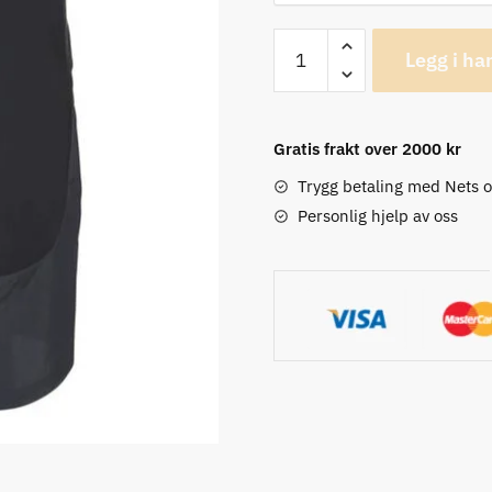
Poc
Legg i ha
Resistance
Enduro
Sykkelshorts
Gratis frakt over 2000 kr
antall
Trygg betaling med Nets 
Personlig hjelp av oss