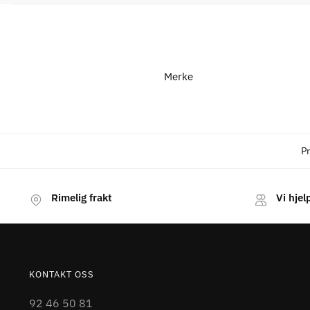
Merke
P
Rimelig frakt
Vi hjel
KONTAKT OSS
92 46 50 81