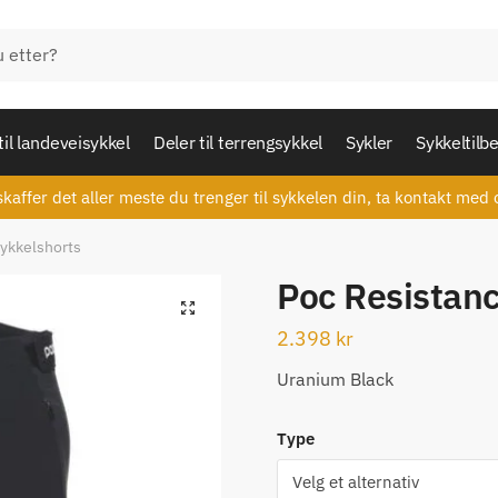
til landeveisykkel
Deler til terrengsykkel
Sykler
Sykkeltilb
skaffer det aller meste du trenger til sykkelen din, ta kontakt med 
ykkelshorts
Poc Resistan
🔍
2.398
kr
Uranium Black
Type