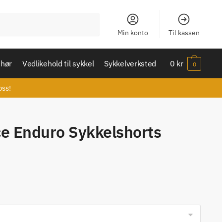
Min konto
Til kassen
ehør
Vedlikehold til sykkel
Sykkelverksted
0
kr
0
oss!
ce Enduro Sykkelshorts