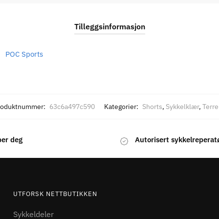
Tilleggsinformasjon
POC Sports
roduktnummer:
63c6a497c590
Kategorier:
Shorts
,
Sykkelklær
,
Terre
per deg
Autorisert sykkelreperat
UTFORSK NETTBUTIKKEN
Sykkeldeler