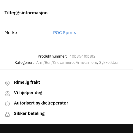
Tilleggsinformasjon
Merke
POC Sports
Produktnummer:
40b354f0b8f2
Kategorier:
Arm/Ben/Knevarmere
,
Armvarmere
,
Sykkelklær
Rimelig frakt
Vi hjelper deg
Autorisert sykkelreperatør
Sikker betaling