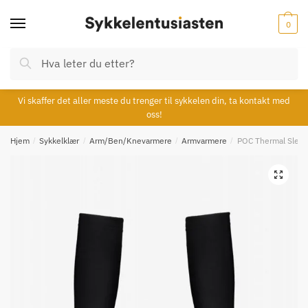
Skip
Skip
to
to
0
navigation
content
Søk
Søk
etter:
Vi skaffer det aller meste du trenger til sykkelen din, ta kontakt med
oss!
Hjem
/
Sykkelklær
/
Arm/Ben/Knevarmere
/
Armvarmere
/
POC Thermal Sleev
🔍