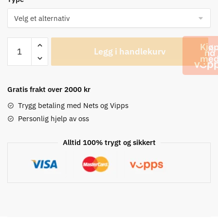
POC
Legg i handlekurv
Thermal
Sleeves,
Armvarmere
antall
Gratis frakt over 2000 kr
Trygg betaling med Nets og Vipps
Personlig hjelp av oss
Alltid 100% trygt og sikkert