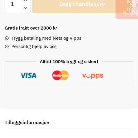
Legg i handlekurv
LT,
20mm
Setback
Setepinne
Gratis frakt over 2000 kr
antall
Trygg betaling med Nets og Vipps
Personlig hjelp av oss
Alltid 100% trygt og sikkert
Tilleggsinformasjon