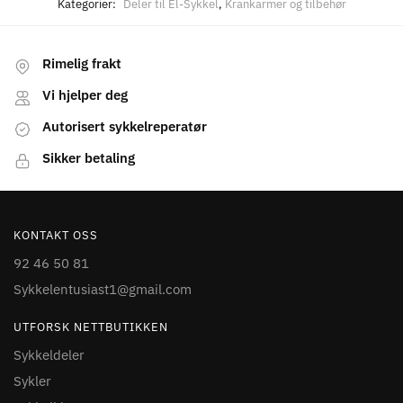
Kategorier:
Deler til El-Sykkel
,
Krankarmer og tilbehør
Rimelig frakt
Vi hjelper deg
Autorisert sykkelreperatør
Sikker betaling
KONTAKT OSS
92 46 50 81
Sykkelentusiast1@gmail.com
UTFORSK NETTBUTIKKEN
Sykkeldeler
Sykler