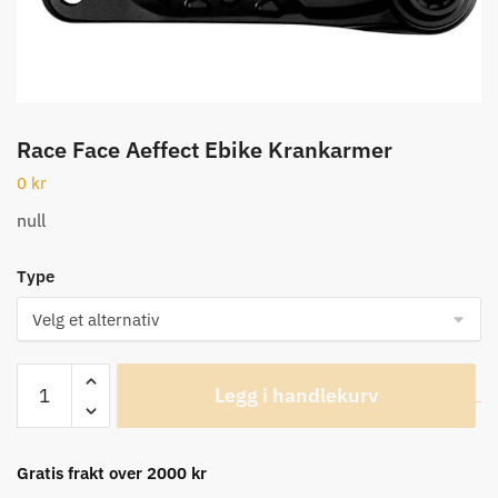
Race Face Aeffect Ebike Krankarmer
0
kr
null
Type
Race
Legg i handlekurv
Face
Aeffect
Ebike
Gratis frakt over 2000 kr
Krankarmer