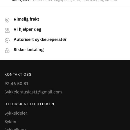
Rimelig frakt
Vi hjelper deg
Autorisert sykkelreperatør
Sikker betaling
KONTAKT OSS
92 46 50 81
Sykkelentusiast1@gmail.com
UTFORSK NETTBUTIKKEN
Sykkeldeler
Sykler
Sykkelklær