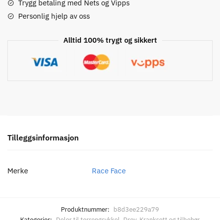
delt
Trygg betaling med Nets og Vipps
krankdrev
Personlig hjelp av oss
antall
Alltid 100% trygt og sikkert
Tilleggsinformasjon
Merke
Race Face
Produktnummer:
b8d3ee229a79
Kategorier:
Deler til terrengsykkel
,
Drev
,
Kranksett og tilbehør