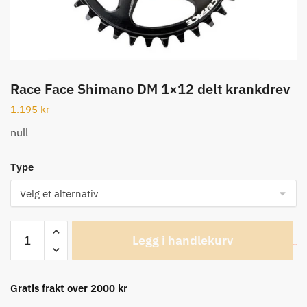
Race Face Shimano DM 1×12 delt krankdrev
1.195
kr
null
Type
Race
Legg i handlekurv
Face
Shimano
DM
Gratis frakt over 2000 kr
1x12