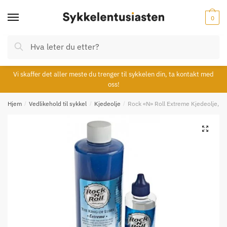
Skip
Skip
to
to
0
navigation
content
Søk
Søk
etter:
Vi skaffer det aller meste du trenger til sykkelen din, ta kontakt med
oss!
Hjem
/
Vedlikehold til sykkel
/
Kjedeolje
/
Rock «N» Roll Extreme Kjedeolje, St
🔍