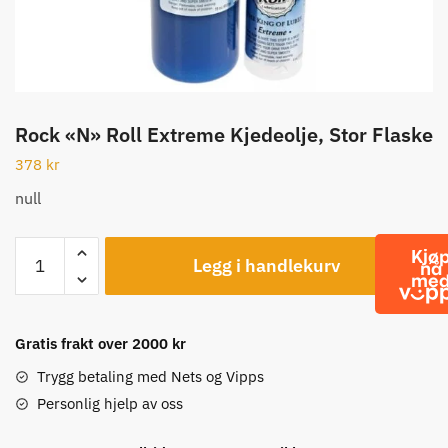
Rock «N» Roll Extreme Kjedeolje, Stor Flaske
378
kr
null
Rock
Legg i handlekurv
"N"
Roll
Extreme
Kjedeolje,
Gratis frakt over 2000 kr
Stor
Trygg betaling med Nets og Vipps
Flaske
Personlig hjelp av oss
antall