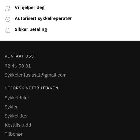
Vi hjelper deg
Autorisert sykkelreperatør
Sikker betaling
KONTAKT OSS
92 46 50 81
Sykkelentusiast1@gmail.com
UTFORSK NETTBUTIKKEN
Sykkeldeler
Sykler
Sykkelklær
Kosttilskudd
Tilbehør