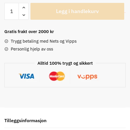
Schwalbe
Legg i handlekurv
Durano
DD
Perfomance
Gratis frakt over 2000 kr
622mm
Dekk
Trygg betaling med Nets og Vipps
antall
Personlig hjelp av oss
Alltid 100% trygt og sikkert
Tilleggsinformasjon