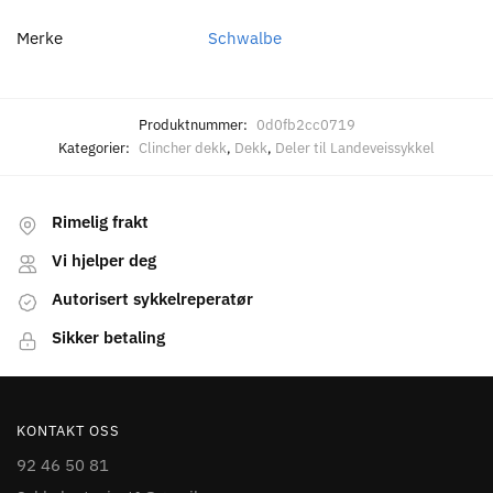
Merke
Schwalbe
Produktnummer:
0d0fb2cc0719
Kategorier:
Clincher dekk
,
Dekk
,
Deler til Landeveissykkel
Rimelig frakt
Vi hjelper deg
Autorisert sykkelreperatør
Sikker betaling
KONTAKT OSS
92 46 50 81