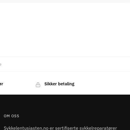
e
ør
Sikker betaling
OM OSS
Sykkelentusiasten.no er sertifiserte sykkelreparatører