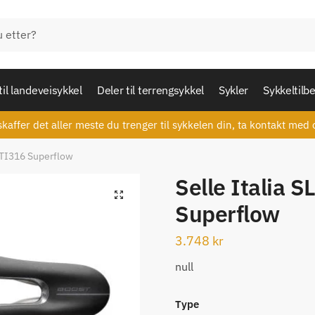
til landeveisykkel
Deler til terrengsykkel
Sykler
Sykkeltilb
skaffer det aller meste du trenger til sykkelen din, ta kontakt med 
l TI316 Superflow
Selle Italia 
🔍
Superflow
3.748
kr
null
Type