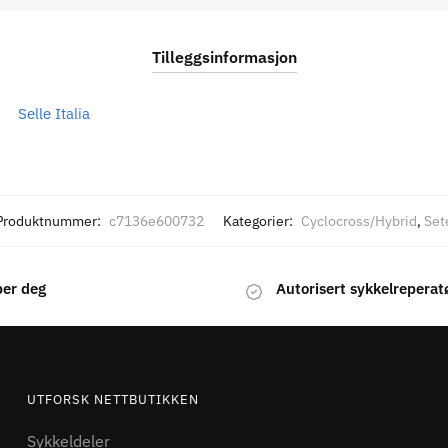
Tilleggsinformasjon
Selle Italia
Produktnummer:
c7136e600732
Kategorier:
Cyclocross/Hybrid
,
Set
per deg
Autorisert sykkelreperat
UTFORSK NETTBUTIKKEN
Sykkeldeler