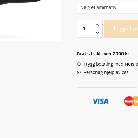
Selle
Legg i ha
Italia
SLR
Boost
Gratis frakt over 2000 kr
Gravel
TI316
Trygg betaling med Nets 
Superflow
Personlig hjelp av oss
antall