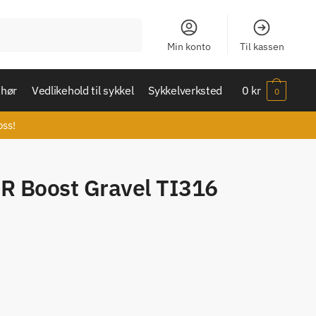
Min konto
Til kassen
ehør
Vedlikehold til sykkel
Sykkelverksted
0
kr
0
oss!
SLR Boost Gravel TI316