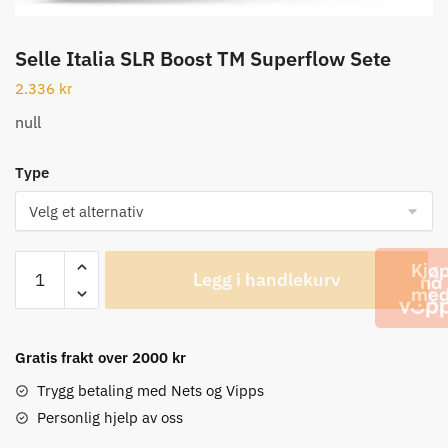
Selle Italia SLR Boost TM Superflow Sete
2.336
kr
null
Type
Selle
Legg i handlekurv
Italia
SLR
Boost
TM
Gratis frakt over 2000 kr
Superflow
Trygg betaling med Nets og Vipps
Sete
Personlig hjelp av oss
antall