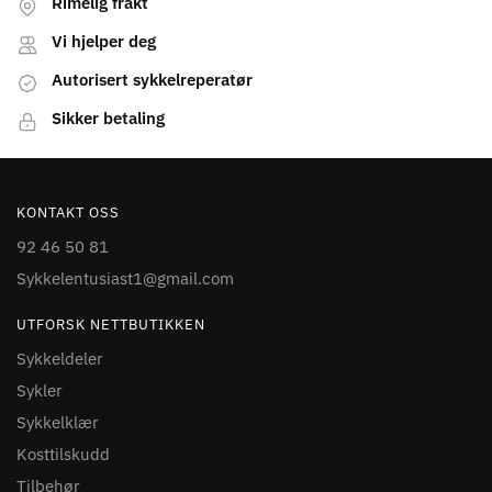
Rimelig frakt
Vi hjelper deg
Autorisert sykkelreperatør
Sikker betaling
KONTAKT OSS
92 46 50 81
Sykkelentusiast1@gmail.com
UTFORSK NETTBUTIKKEN
Sykkeldeler
Sykler
Sykkelklær
Kosttilskudd
Tilbehør