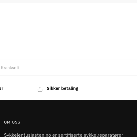
,
Kranksett
ør
Sikker betaling
OM OSS
Sykkelentusiasten.no er sertifiserte sykkelreparatører