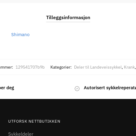
Tilleggsinformasjon
Shimano
ummer:
129541707b9b
Kategorier:
Deler til Landeveissykkel
,
Krank
per deg
Autorisert sykkelreperat
UTFORSK NETTBUTIKKEN
Sykkeldeler