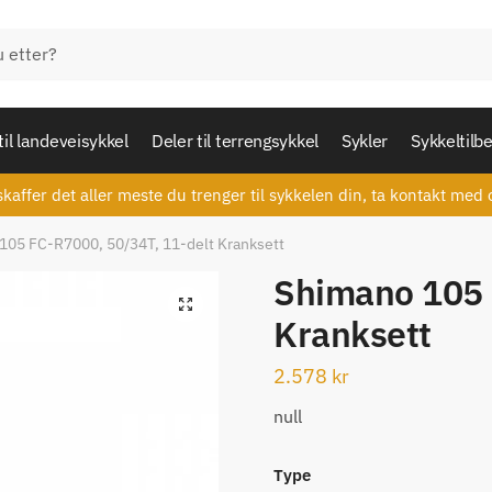
til landeveisykkel
Deler til terrengsykkel
Sykler
Sykkeltilb
skaffer det aller meste du trenger til sykkelen din, ta kontakt med 
105 FC-R7000, 50/34T, 11-delt Kranksett
Shimano 105 
🔍
Kranksett
2.578
kr
null
Type