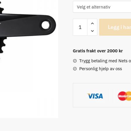
Shimano
Legg i ha
105
FC-
R7000,
Gratis frakt over 2000 kr
50/34T,
11-
Trygg betaling med Nets 
delt
Personlig hjelp av oss
Kranksett
antall