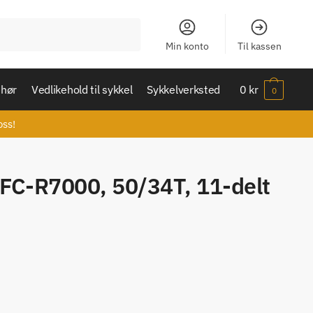
Min konto
Til kassen
ehør
Vedlikehold til sykkel
Sykkelverksted
0
kr
0
oss!
FC-R7000, 50/34T, 11-delt