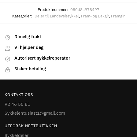
Produktnummer:
080d8c978497
Kategorier:
Deler til Landeveissykkel
,
Fram- og Bakgir
,
Framgir
Rimelig frakt
Vi hjelper deg
Autorisert sykkelreperatør
Sikker betaling
KONTAKT OSS
92 46 50 81
Sykkelentusiast1@gmail.com
UTFORSK NETTBUTIKKEN
Sykkeldeler