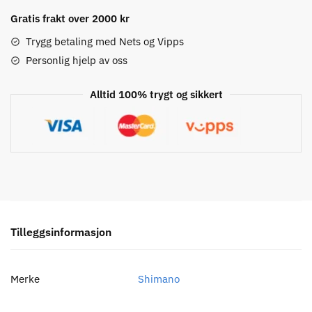
5700
Braze-
Gratis frakt over 2000 kr
On
Trygg betaling med Nets og Vipps
2
Personlig hjelp av oss
x
10-
Alltid 100% trygt og sikkert
delt
Framgir
antall
Tilleggsinformasjon
Merke
Shimano