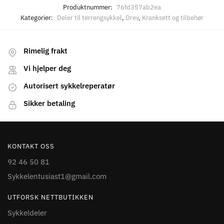
Produktnummer:
76fd357ab2ea
Kategorier:
Deler til terrengsykkel
,
Drev
,
Kranksett og tilbehør
Rimelig frakt
Vi hjelper deg
Autorisert sykkelreperatør
Sikker betaling
KONTAKT OSS
92 46 50 81
Sykkelentusiast1@gmail.com
UTFORSK NETTBUTIKKEN
Sykkeldeler