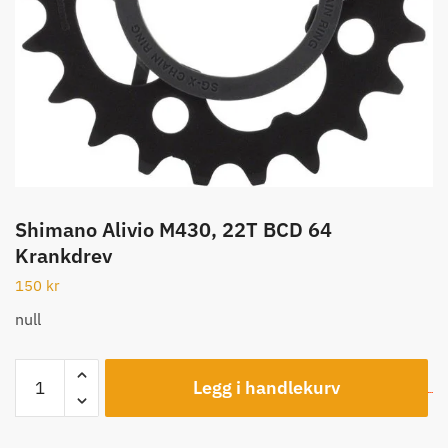
Shimano Alivio M430, 22T BCD 64
Krankdrev
150
kr
null
Shimano
Legg i handlekurv
Alivio
M430,
22T