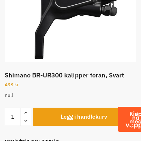
Shimano BR-UR300 kalipper foran, Svart
438
kr
null
Shimano
Legg i handlekurv
BR-
UR300
kalipper