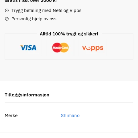
foran,
Gratis frakt over 2000 kr
Svart
Trygg betaling med Nets og Vipps
antall
Personlig hjelp av oss
Alltid 100% trygt og sikkert
Tilleggsinformasjon
Merke
Shimano