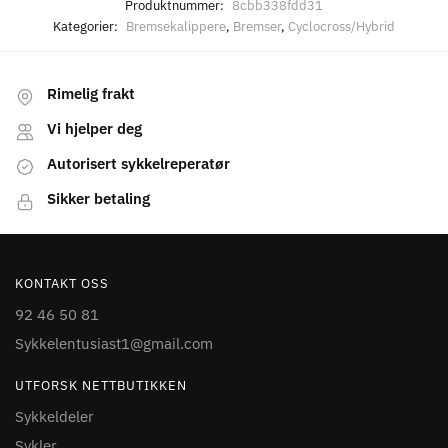
Produktnummer:
8cbb338fdd31
Kategorier:
Bremsekalippere
,
Bremser
,
Cyclocross/Hybrid
Rimelig frakt
Vi hjelper deg
Autorisert sykkelreperatør
Sikker betaling
KONTAKT OSS
92 46 50 81
Sykkelentusiast1@gmail.com
UTFORSK NETTBUTIKKEN
Sykkeldeler
Sykler