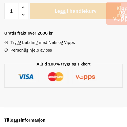
Shimano
Legg i handlekurv
CN-
HG701,
11-
delt
Gratis frakt over 2000 kr
XT/Ultegra
Trygg betaling med Nets og Vipps
Sykkelkjede
Personlig hjelp av oss
antall
Alltid 100% trygt og sikkert
Tilleggsinformasjon