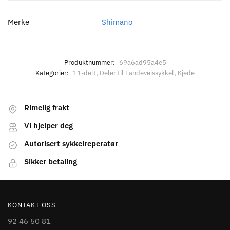
Merke
Shimano
Produktnummer:
69a6ad95a4e5
Kategorier:
11-delt
,
Deler til Landeveissykkel
,
Kjede
Rimelig frakt
Vi hjelper deg
Autorisert sykkelreperatør
Sikker betaling
KONTAKT OSS
92 46 50 81