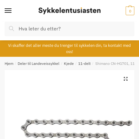
Skip
Skip
to
to
0
navigation
content
Søk
Søk
etter:
Vi skaffer det aller meste du trenger til sykkelen din, ta kontakt med
oss!
Hjem
/
Deler til Landeveissykkel
/
Kjede
/
11-delt
/
Shimano CN-HG701, 11-del
🔍