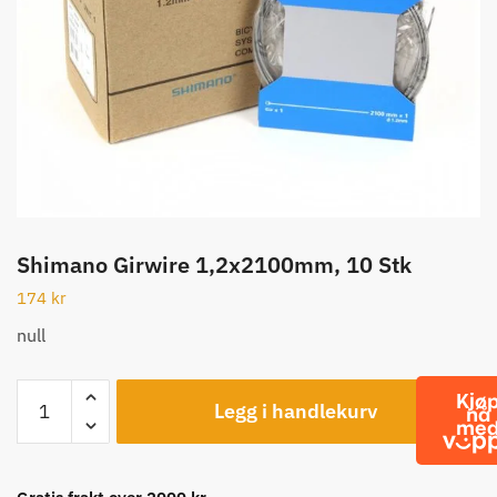
Shimano Girwire 1,2x2100mm, 10 Stk
174
kr
null
Shimano
Legg i handlekurv
Girwire
1,2x2100mm,
10