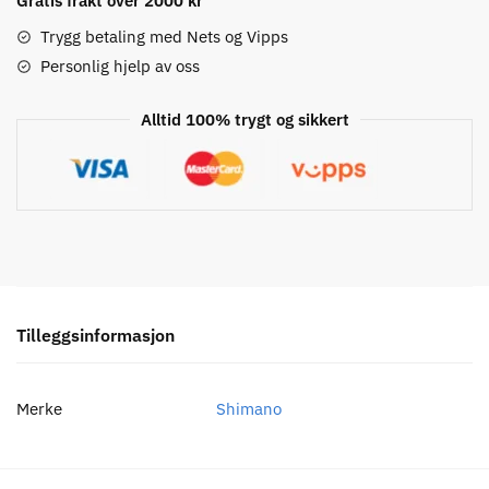
Stk
Gratis frakt over 2000 kr
antall
Trygg betaling med Nets og Vipps
Personlig hjelp av oss
Alltid 100% trygt og sikkert
Tilleggsinformasjon
Merke
Shimano