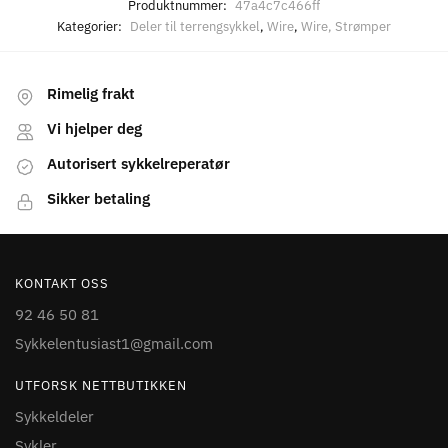
Produktnummer:
47a4c7c466ff
Kategorier:
Deler til terrengsykkel
,
Wire
,
Wire, Strømper
Rimelig frakt
Vi hjelper deg
Autorisert sykkelreperatør
Sikker betaling
KONTAKT OSS
92 46 50 81
Sykkelentusiast1@gmail.com
UTFORSK NETTBUTIKKEN
Sykkeldeler
Sykler