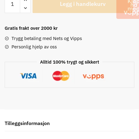
Legg i handlekurv
RT-
M900
IceTech
Centerlock
Gratis frakt over 2000 kr
Skiver
Trygg betaling med Nets og Vipps
antall
Personlig hjelp av oss
Alltid 100% trygt og sikkert
Tilleggsinformasjon