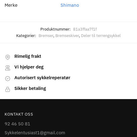
Merke
Shimano
Produktnummer:
81a3ffaa7f1f
Kategorier:
Bremser
,
Bremseskiver
,
Deler til terrengsykkel
Rimelig frakt
Vi hjelper deg
Autorisert sykkelreperatør
Sikker betaling
KONTAKT OSS
92 46 50 81
Sykkelentusiast1@gmail.com