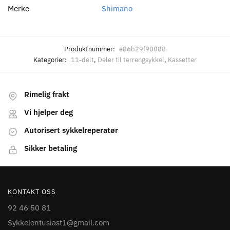
Merke
Shimano
Produktnummer:
e86b29f90088
Kategorier:
11-delt
,
Deler til terrengsykkel
,
Kassetter
Rimelig frakt
Vi hjelper deg
Autorisert sykkelreperatør
Sikker betaling
KONTAKT OSS
92 46 50 81
Sykkelentusiast1@gmail.com