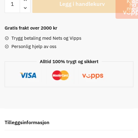
Legg i handlekurv
SLX
CS-
M7000
11-
Gratis frakt over 2000 kr
delt
Trygg betaling med Nets og Vipps
Kassett
Personlig hjelp av oss
antall
Alltid 100% trygt og sikkert
Tilleggsinformasjon