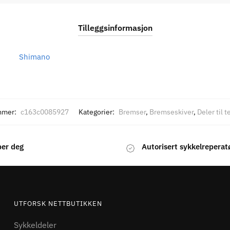
Tilleggsinformasjon
Shimano
mmer:
c163c0085927
Kategorier:
Bremser
,
Bremseskiver
,
Deler til 
per deg
Autorisert sykkelreperat
UTFORSK NETTBUTIKKEN
Sykkeldeler