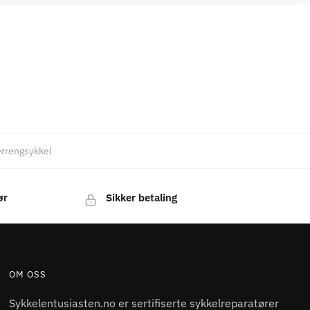
terrengsykkel
ør
Sikker betaling
OM OSS
Sykkelentusiasten.no er sertifiserte sykkelreparatører