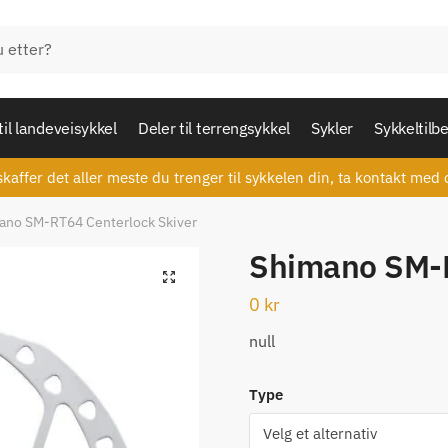
til landeveisykkel
Deler til terrengsykkel
Sykler
Sykkeltilb
skaffer det aller meste du trenger til sykkelen din, ta kontakt med 
ano SM-RT64 Centerlock Skiver
Shimano SM-R
🔍
0
kr
null
Type