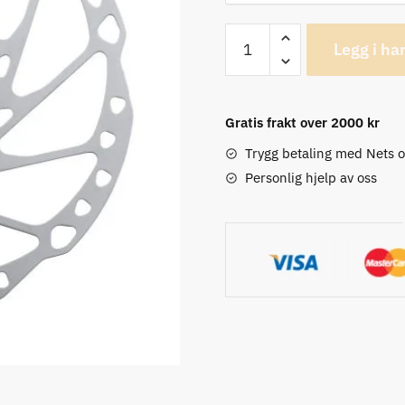
Shimano
Legg i ha
SM-
RT64
Centerlock
Gratis frakt over 2000 kr
Skiver
antall
Trygg betaling med Nets 
Personlig hjelp av oss