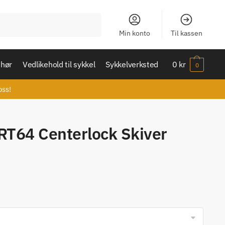
Min konto
Til kassen
ehør
Vedlikehold til sykkel
Sykkelverksted
0
kr
0
oss!
T64 Centerlock Skiver