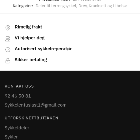
Kategorier:
Deler til terrengsykkel
,
Drev
,
Kranksett og tilbehør
Rimelig frakt
Vi hjelper deg
Autorisert sykkelreperatør
Sikker betaling
KONTAKT OSS
92 46 50 81
Sykkelentusiast1@gmail.com
UTFORSK NETTBUTIKKEN
Sykkeldeler
Sykler