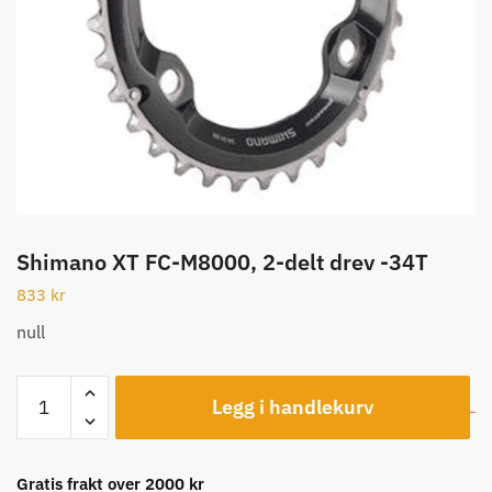
Shimano XT FC-M8000, 2-delt drev -34T
833
kr
null
Shimano
Legg i handlekurv
XT
FC-
M8000,
Gratis frakt over 2000 kr