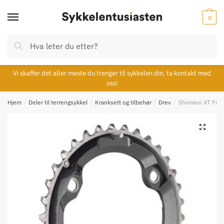
Skip
Skip
to
to
0
navigation
content
Søk
Søk
etter:
Vi skaffer det aller meste du trenger til sykkelen din, ta kontakt med
oss!
Hjem
/
Deler til terrengsykkel
/
Kranksett og tilbehør
/
Drev
/
Shimano XT FC-M
🔍