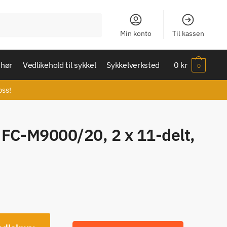
Min konto
Til kassen
ehør
Vedlikehold til sykkel
Sykkelverksted
0
kr
0
oss!
FC-M9000/20, 2 x 11-delt,