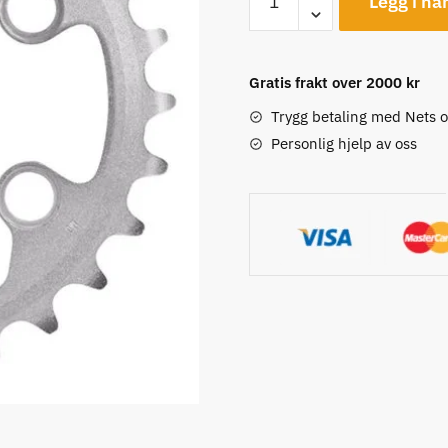
Legg i ha
XTR
FC-
M9000/20,
Gratis frakt over 2000 kr
2
x
Trygg betaling med Nets 
11-
Personlig hjelp av oss
delt,
22T
Drev
antall