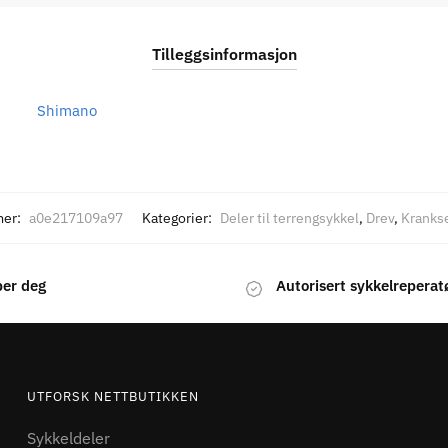
Tilleggsinformasjon
Shimano
mer:
a0e217109a97
Kategorier:
Deler til terrengsykkel
,
Drev
,
Krankse
per deg
Autorisert sykkelreperat
UTFORSK NETTBUTIKKEN
Sykkeldeler