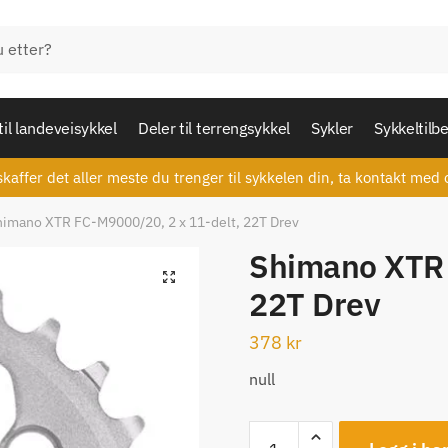
til landeveisykkel
Deler til terrengsykkel
Sykler
Sykkeltilb
skaffer det aller meste du trenger til sykkelen din, ta kontakt med 
himano XTR FC-M9000/20, 2 x 11-delt, 22T Drev
Shimano XTR 
🔍
22T Drev
378
kr
null
Shimano