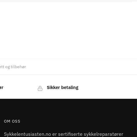
tt og tilbehør
ør
Sikker betaling
OM OSS
Sykkelentusiasten.no er sertifiserte sykkelreparatører