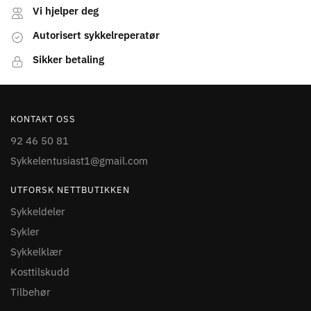
Vi hjelper deg
Autorisert sykkelreperatør
Sikker betaling
KONTAKT OSS
92 46 50 81
Sykkelentusiast1@gmail.com
UTFORSK NETTBUTIKKEN
Sykkeldeler
Sykler
Sykkelklær
Kosttilskudd
Tilbehør