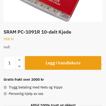
SRAM PC-1091R 10-delt Kjede
908
kr
null
SRAM
Legg i handlekurv
PC-
1091R
10-
Gratis frakt over 2000 kr
delt
Kjede
Trygg betaling med Nets og Vipps
antall
Personlig hjelp av oss
Alltid 100% trygt og sikkert