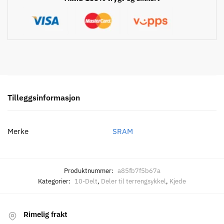
Tilleggsinformasjon
Merke
SRAM
Produktnummer:
a85fb7f5b67a
Kategorier:
10-Delt
,
Deler til terrengsykkel
,
Kjede
Rimelig frakt