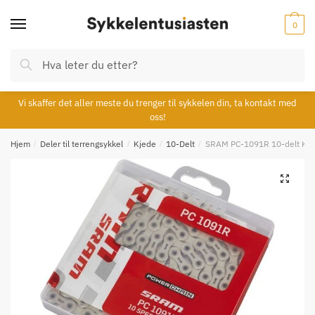
Skip
Skip
to
to
0
navigation
content
Søk
Søk
etter:
Vi skaffer det aller meste du trenger til sykkelen din, ta kontakt med
oss!
Hjem
/
Deler til terrengsykkel
/
Kjede
/
10-Delt
/
SRAM PC-1091R 10-delt Kje
🔍