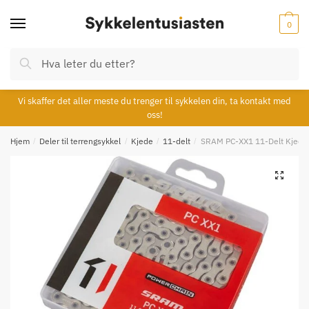
Skip
Skip
to
to
0
navigation
content
Søk
Søk
etter:
Vi skaffer det aller meste du trenger til sykkelen din, ta kontakt med
oss!
Hjem
/
Deler til terrengsykkel
/
Kjede
/
11-delt
/
SRAM PC-XX1 11-Delt Kjede
🔍