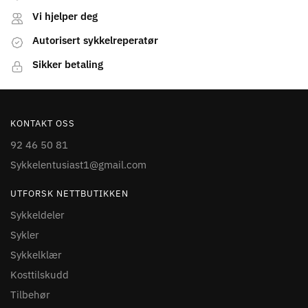
Vi hjelper deg
Autorisert sykkelreperatør
Sikker betaling
KONTAKT OSS
92 46 50 81
Sykkelentusiast1@gmail.com
UTFORSK NETTBUTIKKEN
Sykkeldeler
Sykler
Sykkelklær
Kosttilskudd
Tilbehør