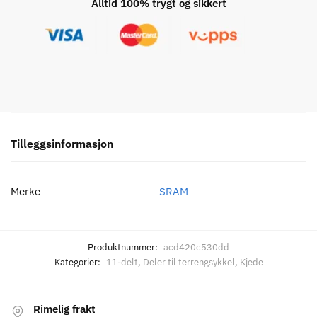
Alltid 100% trygt og sikkert
Tilleggsinformasjon
Merke
SRAM
Produktnummer:
acd420c530dd
Kategorier:
11-delt
,
Deler til terrengsykkel
,
Kjede
Rimelig frakt