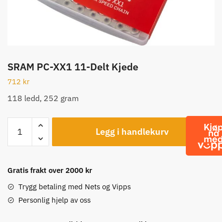
SRAM PC-XX1 11-Delt Kjede
712
kr
118 ledd, 252 gram
SRAM
Legg i handlekurv
PC-
XX1
11-
Delt
Gratis frakt over 2000 kr
Kjede
Trygg betaling med Nets og Vipps
antall
Personlig hjelp av oss