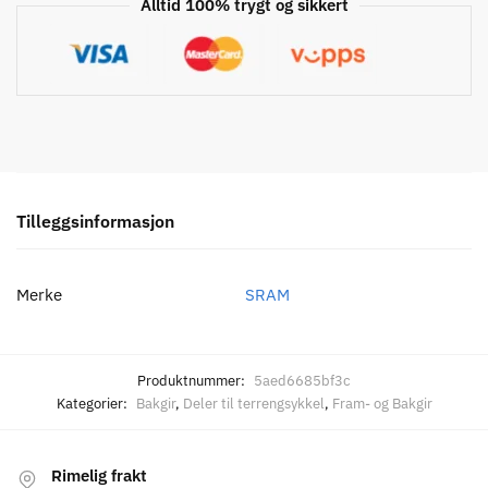
Alltid 100% trygt og sikkert
Tilleggsinformasjon
Merke
SRAM
Produktnummer:
5aed6685bf3c
Kategorier:
Bakgir
,
Deler til terrengsykkel
,
Fram- og Bakgir
Rimelig frakt