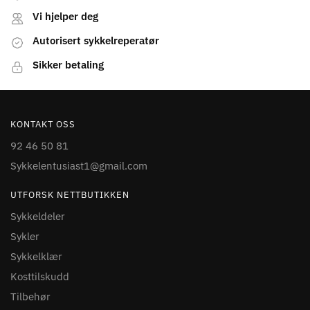
Vi hjelper deg
Autorisert sykkelreperatør
Sikker betaling
KONTAKT OSS
92 46 50 81
Sykkelentusiast1@gmail.com
UTFORSK NETTBUTIKKEN
Sykkeldeler
Sykler
Sykkelklær
Kosttilskudd
Tilbehør