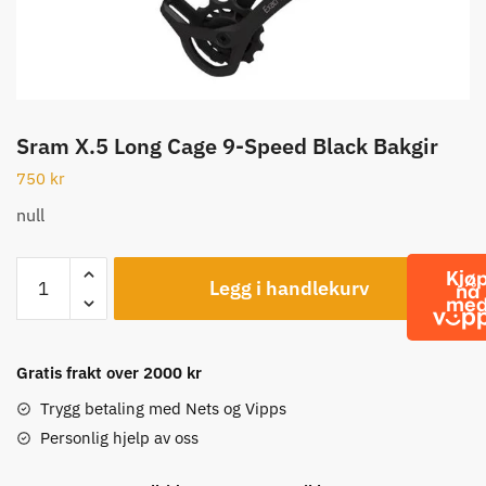
Sram X.5 Long Cage 9-Speed Black Bakgir
750
kr
null
Sram
Legg i handlekurv
X.5
Long
Cage
9-
Gratis frakt over 2000 kr
Speed
Trygg betaling med Nets og Vipps
Black
Personlig hjelp av oss
Bakgir
antall