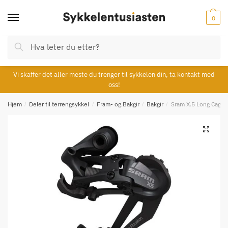
Skip
Skip
to
to
0
navigation
content
Søk
Søk
etter:
Vi skaffer det aller meste du trenger til sykkelen din, ta kontakt med
oss!
Hjem
/
Deler til terrengsykkel
/
Fram- og Bakgir
/
Bakgir
/
Sram X.5 Long Cage 
🔍