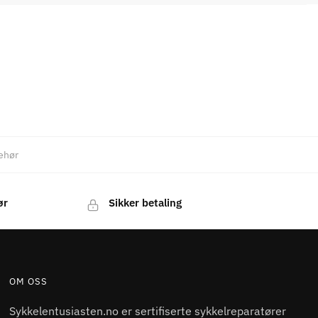
ehør
ør
Sikker betaling
OM OSS
Sykkelentusiasten.no er sertifiserte sykkelreparatører