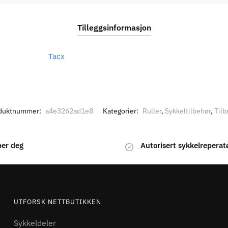
Tilleggsinformasjon
Tacx
duktnummer:
a4e3262ad1e8
Kategorier:
Ruller
,
Sykkeltilbehør
,
Tilb
per deg
Autorisert sykkelreperat
UTFORSK NETTBUTIKKEN
Sykkeldeler