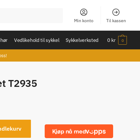
Min konto
Til kassen
ehør
Vedlikehold til sykkel
Sykkelverksted
0
kr
0
oss!
et T2935
ndlekurv