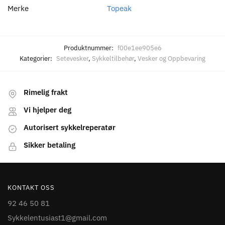
Merke
Topeak
Produktnummer:
f00e1ee905e6
Kategorier:
Setevesker
,
Sykkeltilbehør
,
Vesker og Oppbevaring
Rimelig frakt
Vi hjelper deg
Autorisert sykkelreperatør
Sikker betaling
KONTAKT OSS
92 46 50 81
Sykkelentusiast1@gmail.com