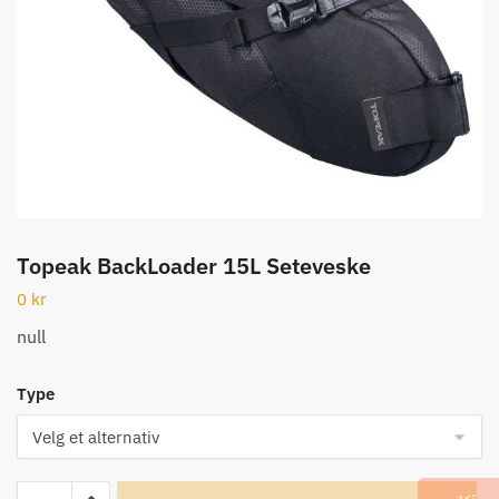
Topeak BackLoader 15L Seteveske
0
kr
null
Type
Topeak