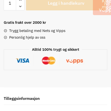
Legg i handlekurv
BackLoader
15L
Seteveske
antall
Gratis frakt over 2000 kr
Trygg betaling med Nets og Vipps
Personlig hjelp av oss
Alltid 100% trygt og sikkert
Tilleggsinformasjon