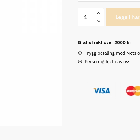
Ultimate
Legg i ha
Vybe
Dempet
Setepinne
Gratis frakt over 2000 kr
antall
Trygg betaling med Nets 
Personlig hjelp av oss