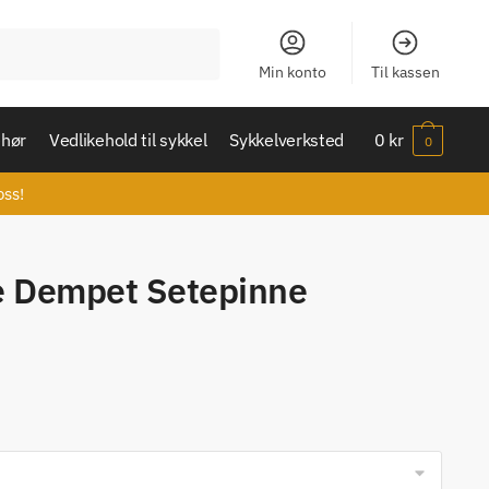
Min konto
Til kassen
ehør
Vedlikehold til sykkel
Sykkelverksted
0
kr
0
oss!
e Dempet Setepinne