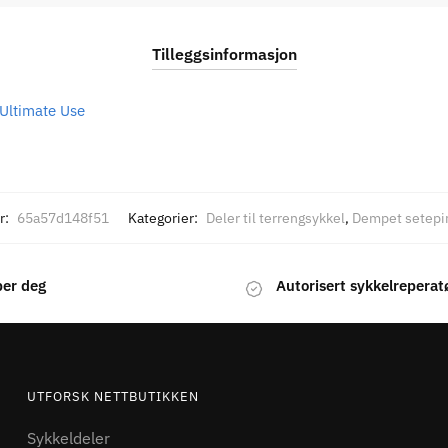
Tilleggsinformasjon
Ultimate Use
r:
65a57d148f51
Kategorier:
Deler til terrengsykkel
,
Dempet setepi
per deg
Autorisert sykkelreperat
UTFORSK NETTBUTIKKEN
Sykkeldeler