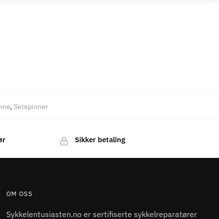
nne
,
Setepinner
ør
Sikker betaling
OM OSS
Sykkelentusiasten.no er sertifiserte sykkelreparatører