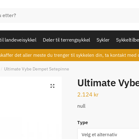
til landeveisykkel
Deler til terrengsykkel
Sykler
Sykkeltilb
skaffer det aller meste du trenger til sykkelen din, ta kontakt med 
Ultimate Vybe Dempet Setepinne
/
Ultimate Vyb
🔍
2.124
kr
null
Type