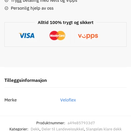
Trygg betaling med Nets og Vipps
Dekk
Personlig hjelp av oss
antall
Alltid 100% trygt og sikkert
Tilleggsinformasjon
Merke
Veloflex
Produktnummer:
a49e857933d7
Kategorier:
Dekk
,
Deler til Landeveissykkel
,
Slangeløs klare dekk