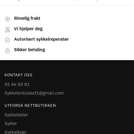
Rimelig frakt
Vi hjelper deg
Autorisert sykkelreperatør
Sikker betaling
KONTAKT OSS
92 46 50 81
Sykkelentusiast1@gmail.com
UTFORSK NETTBUTIKKEN
Sykkeldeler
Sykler
Sykkelklær