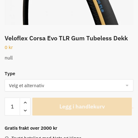
Veloflex Corsa Evo TLR Gum Tubeless Dekk
0
kr
null
Type
Veloflex
Legg i handlekurv
Corsa
Evo
TLR
Gratis frakt over 2000 kr
Gum
Tubeless