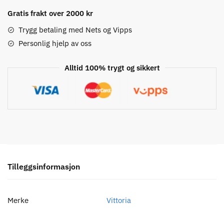
25/28-
622mm
Gratis frakt over 2000 kr
Presta
Trygg betaling med Nets og Vipps
Slange
Personlig hjelp av oss
antall
Alltid 100% trygt og sikkert
Tilleggsinformasjon
Merke
Vittoria