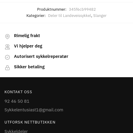
Produktnummer:
345f6cb99482
Kategorier:
Deler til Landeveissykkel
,
Slanger
Rimelig frakt
Vi hjelper deg
Autorisert sykkelreperatør
Sikker betaling
KONTAKT OSS
92 46 50 81
Sykkelentusiast1@gmail.com
UTFORSK NETTBUTIKKEN
Sykkeldeler