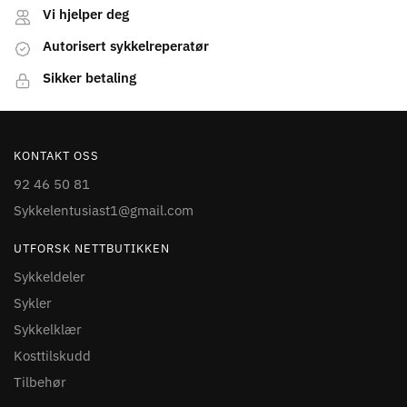
Vi hjelper deg
Autorisert sykkelreperatør
Sikker betaling
KONTAKT OSS
92 46 50 81
Sykkelentusiast1@gmail.com
UTFORSK NETTBUTIKKEN
Sykkeldeler
Sykler
Sykkelklær
Kosttilskudd
Tilbehør