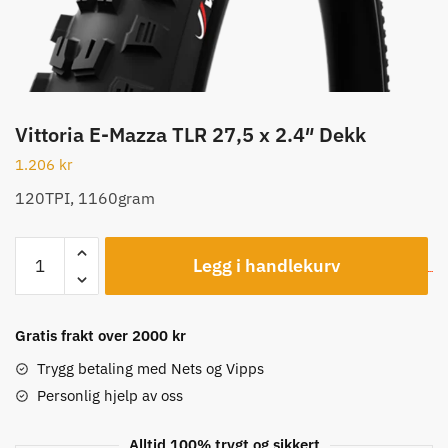
Vittoria E-Mazza TLR 27,5 x 2.4″ Dekk
1.206
kr
120TPI, 1160gram
Vittoria
Legg i handlekurv
E-
Mazza
TLR
Gratis frakt over 2000 kr
27,5
x
Trygg betaling med Nets og Vipps
2.4"
Personlig hjelp av oss
Dekk
antall
Alltid 100% trygt og sikkert