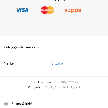
Tilleggsinformasjon
Merke
Vittoria
Produktnummer:
bbd9064236a2
Kategorier:
Dekk
,
Deler til El-Sykkel
Rimelig frakt