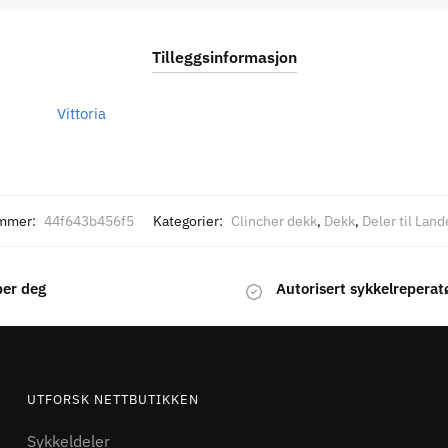
Tilleggsinformasjon
Vittoria
mmer:
44f643b456f5
Kategorier:
Clincher dekk
,
Dekk
,
Deler til Lan
per deg
Autorisert sykkelreperat
UTFORSK NETTBUTIKKEN
Sykkeldeler