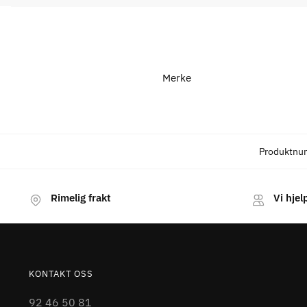
Merke
Produktnu
Rimelig frakt
Vi hjel
KONTAKT OSS
92 46 50 81