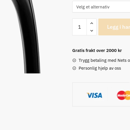
Vittoria
Legg i ha
Rubino
Pro
G2
Gratis frakt over 2000 kr
25-
622mm,
Trygg betaling med Nets 
Flere
Personlig hjelp av oss
Farger
Dekk
antall