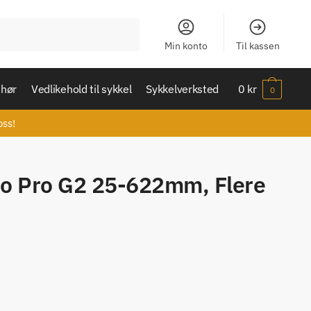
Min konto
Til kassen
ehør
Vedlikehold til sykkel
Sykkelverksted
0
kr
0
oss!
no Pro G2 25-622mm, Flere