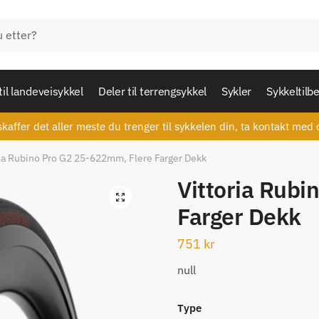
til landeveisykkel
Deler til terrengsykkel
Sykler
Sykkeltilb
skaffer det aller meste du trenger til sykkelen din, ta kontakt med 
ria Rubino Pro G2 25-622mm, Flere Farger Dekk
Vittoria Rubi
🔍
Farger Dekk
751
kr
null
Type