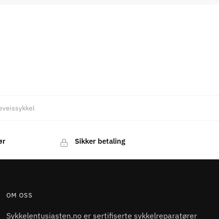
deveissykkel
ør
Sikker betaling
OM OSS
Sykkelentusiasten.no er sertifiserte sykkelreparatører