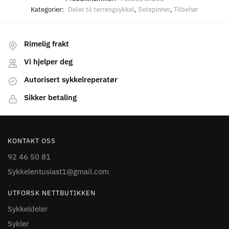
Kategorier:
Deler til terrengsykkel
,
Setepinner
,
Tilbehør
Rimelig frakt
Vi hjelper deg
Autorisert sykkelreperatør
Sikker betaling
KONTAKT OSS
92 46 50 81
Sykkelentusiast1@gmail.com
UTFORSK NETTBUTIKKEN
Sykkeldeler
Sykler