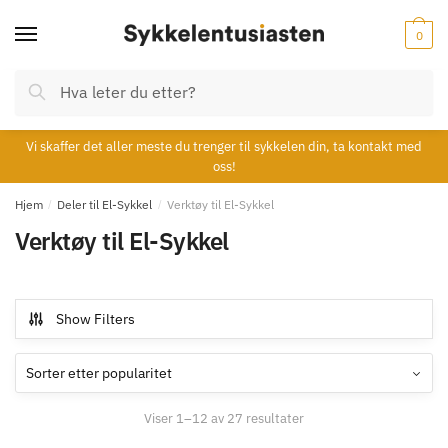
Skip
Skip
to
to
0
navigation
content
Søk
Søk
etter:
Vi skaffer det aller meste du trenger til sykkelen din, ta kontakt med
oss!
Hjem
/
Deler til El-Sykkel
/
Verktøy til El-Sykkel
Verktøy til El-Sykkel
Show Filters
Viser 1–24 av 27 resultater