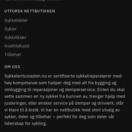
,
,
DELER TIL EL-SYKKEL
VERKTØY
DELER TIL EL-SYKKEL
VERKTØY
TIL EL-SYKKEL
TIL EL-SYKKEL
Cyclus Tools Gen4
BOSCH PowerTube
Låsering Verktøy
400/500 Battery Gauge,
Vertical
1.440
kr
2.881
kr
,
,
DELER TIL EL-SYKKEL
VERKTØY
DELER TIL EL-SYKKEL
VERKTØY
TIL EL-SYKKEL
TIL EL-SYKKEL