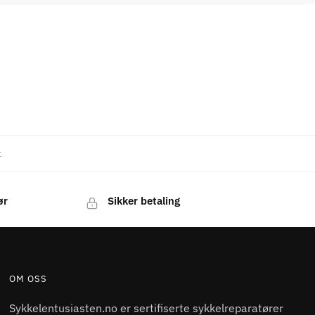
t
ør
Sikker betaling
OM OSS
Sykkelentusiasten.no er sertifiserte sykkelreparatører