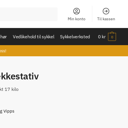
Min konto
Til kassen
ehør
Vedlikehold til sykkel
Sykkelverksted
0
kr
0
oss!
kkestativ
kt 17 kilo
og Vipps