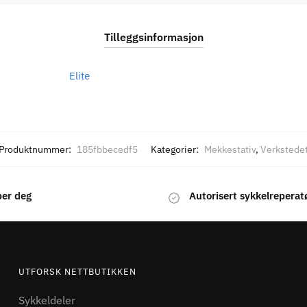
Tilleggsinformasjon
Elite
Produktnummer:
185fbbecedf5
Kategorier:
Mekkestativ
,
Verkstede
per deg
Autorisert sykkelreperat
UTFORSK NETTBUTIKKEN
Sykkeldeler