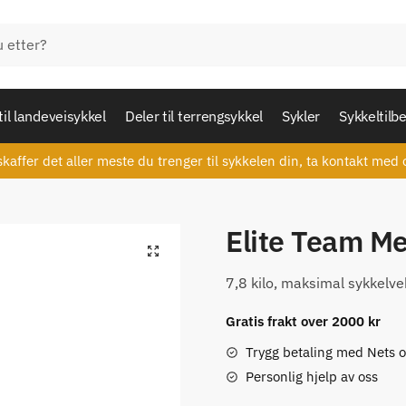
til landeveisykkel
Deler til terrengsykkel
Sykler
Sykkeltilb
skaffer det aller meste du trenger til sykkelen din, ta kontakt med 
Elite Team Me
🔍
7,8 kilo, maksimal sykkelve
Gratis frakt over 2000 kr
Trygg betaling med Nets 
Personlig hjelp av oss