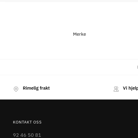
Merke
Rimelig frakt
Vi hjel
KONTAKT OSS
92 46 50 81