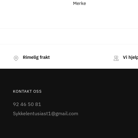
Merke
Rimelig frakt
Vi hjel
KONTAKT OSS
92 46 50 81
Sykkelentusiast1@gmail.com