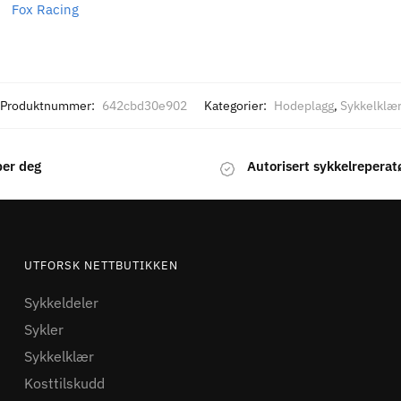
Fox Racing
Produktnummer:
642cbd30e902
Kategorier:
Hodeplagg
,
Sykkelklæ
per deg
Autorisert sykkelreperat
UTFORSK NETTBUTIKKEN
Sykkeldeler
Sykler
Sykkelklær
Kosttilskudd