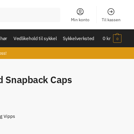
Min konto
Til kassen
ehør
Vedlikehold til sykkel
Sykkelverksted
0
kr
0
oss!
ed Snapback Caps
og Vipps