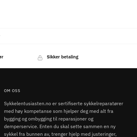
r
ør
Sikker betaling
OM OSS
Sykkelentusiasten.no er sertifiserte sykkelreparatører
med høy kompetanse som hjelper deg med alt fra
bygging og ombygging til reparasjoner og
demperservice. Enten du skal sette sammen en ny
sykkel fra bunnen av, trenger hjelp med justeringer,