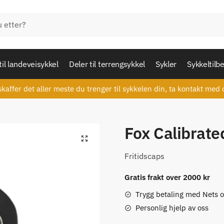
til landeveisykkel
Deler til terrengsykkel
Sykler
Sykkeltilb
skaffer det aller meste du trenger til sykkelen din, ta kontakt med 
Fox Calibrat
🔍
Fritidscaps
Gratis frakt over 2000 kr
Trygg betaling med Nets 
Personlig hjelp av oss