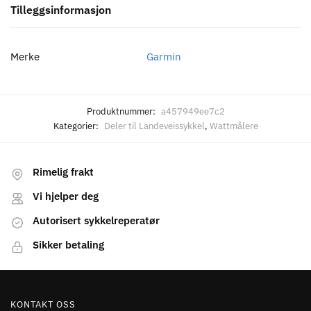
Tilleggsinformasjon
Merke
Garmin
Produktnummer:
a457949ee7c2
Kategorier:
Deler til Landeveissykkel
,
Wattmålere
Rimelig frakt
Vi hjelper deg
Autorisert sykkelreperatør
Sikker betaling
KONTAKT OSS