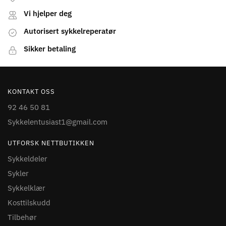
Vi hjelper deg
Autorisert sykkelreperatør
Sikker betaling
KONTAKT OSS
92 46 50 81
Sykkelentusiast1@gmail.com
UTFORSK NETTBUTIKKEN
Sykkeldeler
Sykler
Sykkelklær
Kosttilskudd
Tilbehør